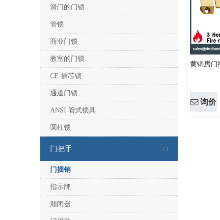
滑门的门锁
管锁
商业门锁
教室的门锁
黄铜房门插销
CE 插芯锁
通道门锁
询价
ANSI 管式锁具
圆柱锁
»
门把手
门插销
指示牌
顺闭器