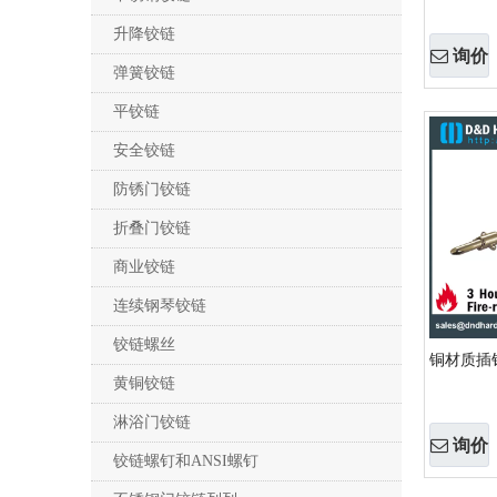
升降铰链
询价
弹簧铰链
平铰链
安全铰链
防锈门铰链
折叠门铰链
商业铰链
连续钢琴铰链
铰链螺丝
铜材质插销 
黄铜铰链
淋浴门铰链
询价
铰链螺钉和ANSI螺钉