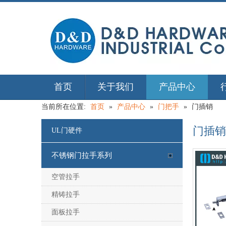
首页
关于我们
产品中心
当前所在位置:
首页
»
产品中心
»
门把手
»
门插销
门插销
UL门硬件
不锈钢门拉手系列
空管拉手
精铸拉手
面板拉手