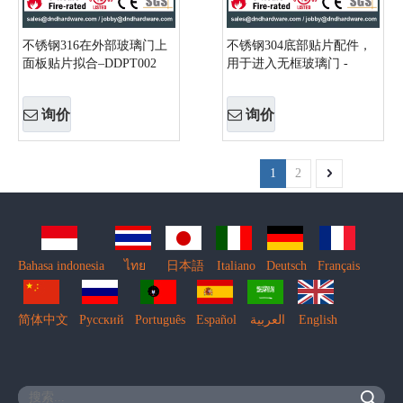
不锈钢316在外部玻璃门上
不锈钢304底部贴片配件，
面板贴片拟合–DDPT002
用于进入无框玻璃门 -
ddpt001
询价
询价
1
2
Bahasa indonesia
ไทย
日本語
Italiano
Deutsch
Français
简体中文
Pусский
Português
Español
العربية
English
搜索